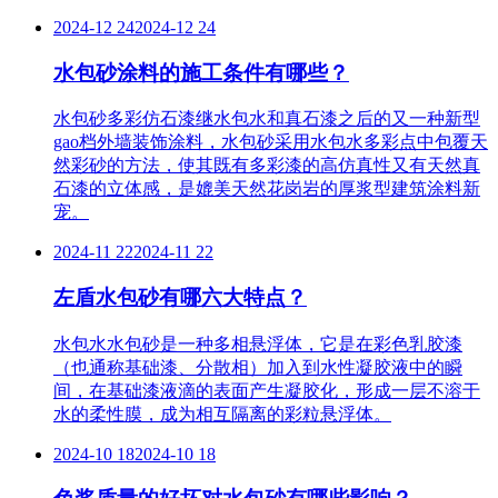
2024-12 24
2024-12 24
水包砂涂料的施工条件有哪些？
水包砂多彩仿石漆继水包水和真石漆之后的又一种新型
gao档外墙装饰涂料，水包砂采用水包水多彩点中包覆天
然彩砂的方法，使其既有多彩漆的高仿真性又有天然真
石漆的立体感，是媲美天然花岗岩的厚浆型建筑涂料新
宠。
2024-11 22
2024-11 22
左盾水包砂有哪六大特点？
水包水水包砂是一种多相悬浮体，它是在彩色乳胶漆
（也通称基础漆、分散相）加入到水性凝胶液中的瞬
间，在基础漆液滴的表面产生凝胶化，形成一层不溶于
水的柔性膜，成为相互隔离的彩粒悬浮体。
2024-10 18
2024-10 18