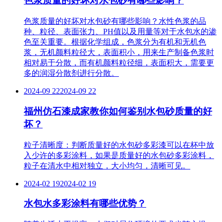
色浆质量的好坏对水包砂有哪些影响？
色浆质量的好坏对水包砂有哪些影响？水性色浆的品
种、粒径、表面张力、PH值以及用量等对于水包水的渗
色至关重要。根据化学组成，色浆分为有机和无机色
浆，无机颜料粒径大，表面积小，用来生产制备色浆时
相对易于分散，而有机颜料粒径细，表面积大，需要更
多的润湿分散剂进行分散。
2024-09 22
2024-09 22
福州仿石漆成家教你如何鉴别水包砂质量的好
坏？
粒子清晰度：判断质量好的水包砂多彩漆可以在杯中放
入少许的多彩涂料，如果是质量好的水包砂多彩涂料，
粒子在清水中相对独立，大小均匀，清晰可见。
2024-02 19
2024-02 19
水包水多彩涂料有哪些优势？