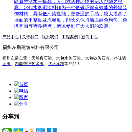
随着生活水平提高，人们对居住环境的要求也随之提
高。水包水多彩涂料作为一种低碳环保有效能的外墙装
饰材料，具有低污染性能，更舒适的手感，较大提高了
墙面的平整度及流畅度，能长久保持墙面颜色均匀、色
泽亮丽等诸多特点，所以受到广大人们的欢迎。
产品中心
|
关于我们
|
联系我们
|
工程案例
|
新闻中心
福州左盾建筑材料有限公司
福州左盾主营：
天然真石漆
、
水包水仿石漆
、
水包砂仿石漆
、
净味墙
面漆
、
内墙壁纸艺术漆
、
防水涂料
等产品！
首页
电话
留言
分享
分享到