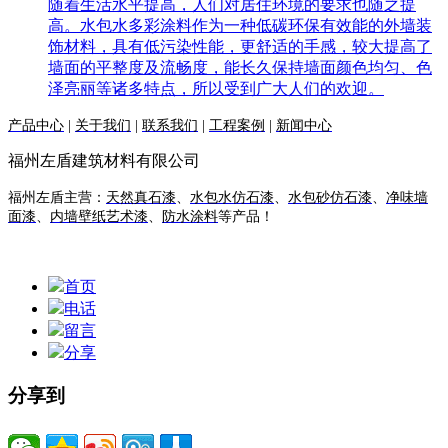
随着生活水平提高，人们对居住环境的要求也随之提
高。水包水多彩涂料作为一种低碳环保有效能的外墙装
饰材料，具有低污染性能，更舒适的手感，较大提高了
墙面的平整度及流畅度，能长久保持墙面颜色均匀、色
泽亮丽等诸多特点，所以受到广大人们的欢迎。
产品中心
|
关于我们
|
联系我们
|
工程案例
|
新闻中心
福州左盾建筑材料有限公司
福州左盾主营：
天然真石漆
、
水包水仿石漆
、
水包砂仿石漆
、
净味墙
面漆
、
内墙壁纸艺术漆
、
防水涂料
等产品！
首页
电话
留言
分享
分享到