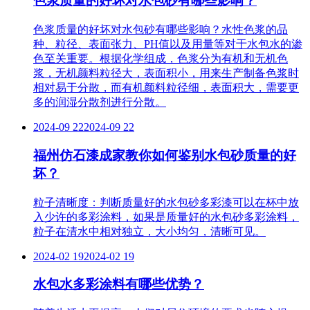
色浆质量的好坏对水包砂有哪些影响？
色浆质量的好坏对水包砂有哪些影响？水性色浆的品
种、粒径、表面张力、PH值以及用量等对于水包水的渗
色至关重要。根据化学组成，色浆分为有机和无机色
浆，无机颜料粒径大，表面积小，用来生产制备色浆时
相对易于分散，而有机颜料粒径细，表面积大，需要更
多的润湿分散剂进行分散。
2024-09 22
2024-09 22
福州仿石漆成家教你如何鉴别水包砂质量的好
坏？
粒子清晰度：判断质量好的水包砂多彩漆可以在杯中放
入少许的多彩涂料，如果是质量好的水包砂多彩涂料，
粒子在清水中相对独立，大小均匀，清晰可见。
2024-02 19
2024-02 19
水包水多彩涂料有哪些优势？