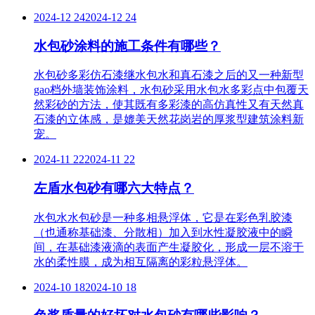
2024-12 24
2024-12 24
水包砂涂料的施工条件有哪些？
水包砂多彩仿石漆继水包水和真石漆之后的又一种新型
gao档外墙装饰涂料，水包砂采用水包水多彩点中包覆天
然彩砂的方法，使其既有多彩漆的高仿真性又有天然真
石漆的立体感，是媲美天然花岗岩的厚浆型建筑涂料新
宠。
2024-11 22
2024-11 22
左盾水包砂有哪六大特点？
水包水水包砂是一种多相悬浮体，它是在彩色乳胶漆
（也通称基础漆、分散相）加入到水性凝胶液中的瞬
间，在基础漆液滴的表面产生凝胶化，形成一层不溶于
水的柔性膜，成为相互隔离的彩粒悬浮体。
2024-10 18
2024-10 18