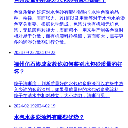
色浆质量的好坏对水包砂有哪些影响？
色浆质量的好坏对水包砂有哪些影响？水性色浆的品
种、粒径、表面张力、PH值以及用量等对于水包水的渗
色至关重要。根据化学组成，色浆分为有机和无机色
浆，无机颜料粒径大，表面积小，用来生产制备色浆时
相对易于分散，而有机颜料粒径细，表面积大，需要更
多的润湿分散剂进行分散。
2024-09 22
2024-09 22
福州仿石漆成家教你如何鉴别水包砂质量的好
坏？
粒子清晰度：判断质量好的水包砂多彩漆可以在杯中放
入少许的多彩涂料，如果是质量好的水包砂多彩涂料，
粒子在清水中相对独立，大小均匀，清晰可见。
2024-02 19
2024-02 19
水包水多彩涂料有哪些优势？