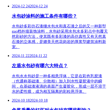
2024-12 24
2024-12 24
水包砂涂料的施工条件有哪些？
水包砂多彩仿石漆继水包水和真石漆之后的又一种新型
gao档外墙装饰涂料，水包砂采用水包水多彩点中包覆天
然彩砂的方法，使其既有多彩漆的高仿真性又有天然真
石漆的立体感，是媲美天然花岗岩的厚浆型建筑涂料新
宠。
2024-11 22
2024-11 22
左盾水包砂有哪六大特点？
水包水水包砂是一种多相悬浮体，它是在彩色乳胶漆
（也通称基础漆、分散相）加入到水性凝胶液中的瞬
间，在基础漆液滴的表面产生凝胶化，形成一层不溶于
水的柔性膜，成为相互隔离的彩粒悬浮体。
2024-10 18
2024-10 18