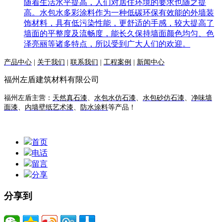
随着生活水平提高，人们对居住环境的要求也随之提
高。水包水多彩涂料作为一种低碳环保有效能的外墙装
饰材料，具有低污染性能，更舒适的手感，较大提高了
墙面的平整度及流畅度，能长久保持墙面颜色均匀、色
泽亮丽等诸多特点，所以受到广大人们的欢迎。
产品中心
|
关于我们
|
联系我们
|
工程案例
|
新闻中心
福州左盾建筑材料有限公司
福州左盾主营：
天然真石漆
、
水包水仿石漆
、
水包砂仿石漆
、
净味墙
面漆
、
内墙壁纸艺术漆
、
防水涂料
等产品！
首页
电话
留言
分享
分享到