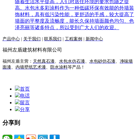
随着生活水平提高，人们对居住环境的要求也随之提
高。水包水多彩涂料作为一种低碳环保有效能的外墙装
饰材料，具有低污染性能，更舒适的手感，较大提高了
墙面的平整度及流畅度，能长久保持墙面颜色均匀、色
泽亮丽等诸多特点，所以受到广大人们的欢迎。
产品中心
|
关于我们
|
联系我们
|
工程案例
|
新闻中心
福州左盾建筑材料有限公司
福州左盾主营：
天然真石漆
、
水包水仿石漆
、
水包砂仿石漆
、
净味墙
面漆
、
内墙壁纸艺术漆
、
防水涂料
等产品！
首页
电话
留言
分享
分享到