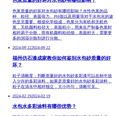
色浆质量的好坏对水包砂有哪些影响？
色浆质量的好坏对水包砂有哪些影响？水性色浆的品
种、粒径、表面张力、PH值以及用量等对于水包水的渗
色至关重要。根据化学组成，色浆分为有机和无机色
浆，无机颜料粒径大，表面积小，用来生产制备色浆时
相对易于分散，而有机颜料粒径细，表面积大，需要更
多的润湿分散剂进行分散。
2024-09 22
2024-09 22
福州仿石漆成家教你如何鉴别水包砂质量的好
坏？
粒子清晰度：判断质量好的水包砂多彩漆可以在杯中放
入少许的多彩涂料，如果是质量好的水包砂多彩涂料，
粒子在清水中相对独立，大小均匀，清晰可见。
2024-02 19
2024-02 19
水包水多彩涂料有哪些优势？