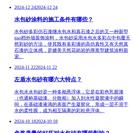
2024-12 24
2024-12 24
水包砂涂料的施工条件有哪些？
水包砂多彩仿石漆继水包水和真石漆之后的又一种新型
gao档外墙装饰涂料，水包砂采用水包水多彩点中包覆天
然彩砂的方法，使其既有多彩漆的高仿真性又有天然真
石漆的立体感，是媲美天然花岗岩的厚浆型建筑涂料新
宠。
2024-11 22
2024-11 22
左盾水包砂有哪六大特点？
水包水水包砂是一种多相悬浮体，它是在彩色乳胶漆
（也通称基础漆、分散相）加入到水性凝胶液中的瞬
间，在基础漆液滴的表面产生凝胶化，形成一层不溶于
水的柔性膜，成为相互隔离的彩粒悬浮体。
2024-10 18
2024-10 18