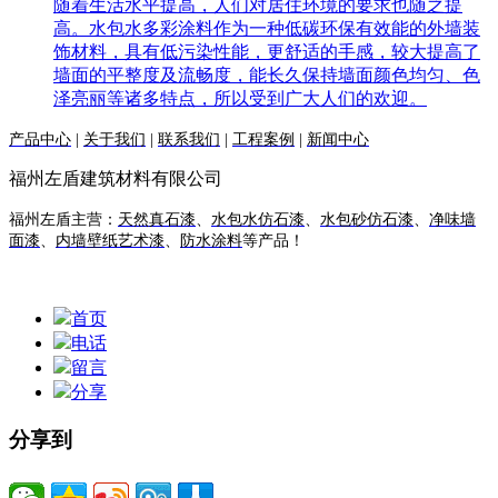
随着生活水平提高，人们对居住环境的要求也随之提
高。水包水多彩涂料作为一种低碳环保有效能的外墙装
饰材料，具有低污染性能，更舒适的手感，较大提高了
墙面的平整度及流畅度，能长久保持墙面颜色均匀、色
泽亮丽等诸多特点，所以受到广大人们的欢迎。
产品中心
|
关于我们
|
联系我们
|
工程案例
|
新闻中心
福州左盾建筑材料有限公司
福州左盾主营：
天然真石漆
、
水包水仿石漆
、
水包砂仿石漆
、
净味墙
面漆
、
内墙壁纸艺术漆
、
防水涂料
等产品！
首页
电话
留言
分享
分享到