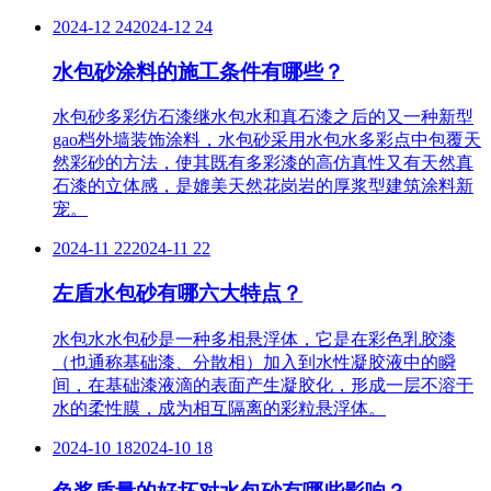
2024-12 24
2024-12 24
水包砂涂料的施工条件有哪些？
水包砂多彩仿石漆继水包水和真石漆之后的又一种新型
gao档外墙装饰涂料，水包砂采用水包水多彩点中包覆天
然彩砂的方法，使其既有多彩漆的高仿真性又有天然真
石漆的立体感，是媲美天然花岗岩的厚浆型建筑涂料新
宠。
2024-11 22
2024-11 22
左盾水包砂有哪六大特点？
水包水水包砂是一种多相悬浮体，它是在彩色乳胶漆
（也通称基础漆、分散相）加入到水性凝胶液中的瞬
间，在基础漆液滴的表面产生凝胶化，形成一层不溶于
水的柔性膜，成为相互隔离的彩粒悬浮体。
2024-10 18
2024-10 18