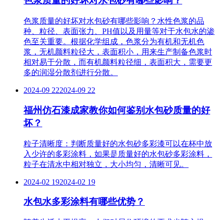
色浆质量的好坏对水包砂有哪些影响？
色浆质量的好坏对水包砂有哪些影响？水性色浆的品
种、粒径、表面张力、PH值以及用量等对于水包水的渗
色至关重要。根据化学组成，色浆分为有机和无机色
浆，无机颜料粒径大，表面积小，用来生产制备色浆时
相对易于分散，而有机颜料粒径细，表面积大，需要更
多的润湿分散剂进行分散。
2024-09 22
2024-09 22
福州仿石漆成家教你如何鉴别水包砂质量的好
坏？
粒子清晰度：判断质量好的水包砂多彩漆可以在杯中放
入少许的多彩涂料，如果是质量好的水包砂多彩涂料，
粒子在清水中相对独立，大小均匀，清晰可见。
2024-02 19
2024-02 19
水包水多彩涂料有哪些优势？