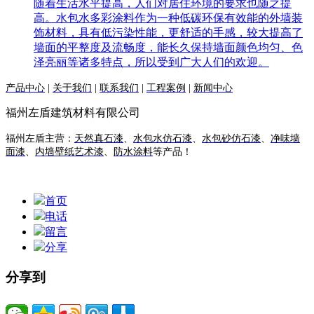
随着生活水平提高，人们对居住环境的要求也随之提
高。水包水多彩涂料作为一种低碳环保有效能的外墙装
饰材料，具有低污染性能，更舒适的手感，较大提高了
墙面的平整度及流畅度，能长久保持墙面颜色均匀、色
泽亮丽等诸多特点，所以受到广大人们的欢迎。
产品中心
|
关于我们
|
联系我们
|
工程案例
|
新闻中心
福州左盾建筑材料有限公司
福州左盾主营：
天然真石漆
、
水包水仿石漆
、
水包砂仿石漆
、
净味墙
面漆
、
内墙壁纸艺术漆
、
防水涂料
等产品！
首页
电话
留言
分享
分享到