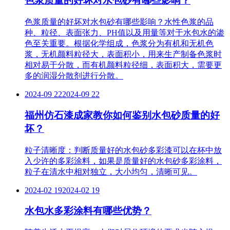
色浆质量的好坏对水包砂有哪些影响？
色浆质量的好坏对水包砂有哪些影响？水性色浆的品
种、粒径、表面张力、PH值以及用量等对于水包水的渗
色至关重要。根据化学组成，色浆分为有机和无机色
浆，无机颜料粒径大，表面积小，用来生产制备色浆时
相对易于分散，而有机颜料粒径细，表面积大，需要更
多的润湿分散剂进行分散。
2024-09 22
2024-09 22
福州仿石漆成家教你如何鉴别水包砂质量的好
坏？
粒子清晰度：判断质量好的水包砂多彩漆可以在杯中放
入少许的多彩涂料，如果是质量好的水包砂多彩涂料，
粒子在清水中相对独立，大小均匀，清晰可见。
2024-02 19
2024-02 19
水包水多彩涂料有哪些优势？