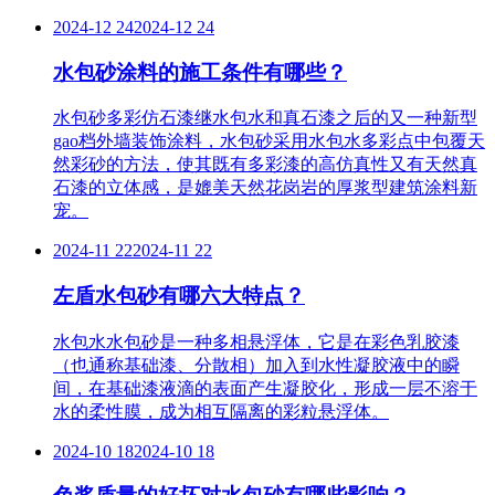
2024-12 24
2024-12 24
水包砂涂料的施工条件有哪些？
水包砂多彩仿石漆继水包水和真石漆之后的又一种新型
gao档外墙装饰涂料，水包砂采用水包水多彩点中包覆天
然彩砂的方法，使其既有多彩漆的高仿真性又有天然真
石漆的立体感，是媲美天然花岗岩的厚浆型建筑涂料新
宠。
2024-11 22
2024-11 22
左盾水包砂有哪六大特点？
水包水水包砂是一种多相悬浮体，它是在彩色乳胶漆
（也通称基础漆、分散相）加入到水性凝胶液中的瞬
间，在基础漆液滴的表面产生凝胶化，形成一层不溶于
水的柔性膜，成为相互隔离的彩粒悬浮体。
2024-10 18
2024-10 18