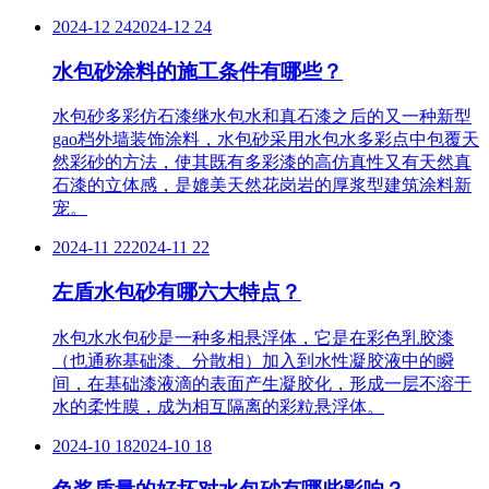
2024-12 24
2024-12 24
水包砂涂料的施工条件有哪些？
水包砂多彩仿石漆继水包水和真石漆之后的又一种新型
gao档外墙装饰涂料，水包砂采用水包水多彩点中包覆天
然彩砂的方法，使其既有多彩漆的高仿真性又有天然真
石漆的立体感，是媲美天然花岗岩的厚浆型建筑涂料新
宠。
2024-11 22
2024-11 22
左盾水包砂有哪六大特点？
水包水水包砂是一种多相悬浮体，它是在彩色乳胶漆
（也通称基础漆、分散相）加入到水性凝胶液中的瞬
间，在基础漆液滴的表面产生凝胶化，形成一层不溶于
水的柔性膜，成为相互隔离的彩粒悬浮体。
2024-10 18
2024-10 18