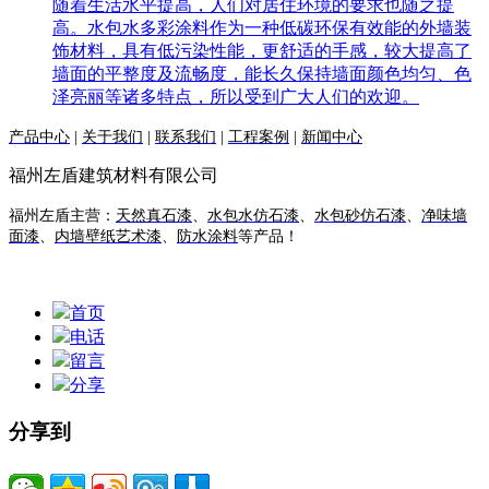
随着生活水平提高，人们对居住环境的要求也随之提
高。水包水多彩涂料作为一种低碳环保有效能的外墙装
饰材料，具有低污染性能，更舒适的手感，较大提高了
墙面的平整度及流畅度，能长久保持墙面颜色均匀、色
泽亮丽等诸多特点，所以受到广大人们的欢迎。
产品中心
|
关于我们
|
联系我们
|
工程案例
|
新闻中心
福州左盾建筑材料有限公司
福州左盾主营：
天然真石漆
、
水包水仿石漆
、
水包砂仿石漆
、
净味墙
面漆
、
内墙壁纸艺术漆
、
防水涂料
等产品！
首页
电话
留言
分享
分享到