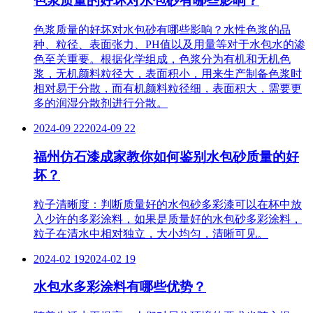
色浆质量的好坏对水包砂有哪些影响？
色浆质量的好坏对水包砂有哪些影响？水性色浆的品
种、粒径、表面张力、PH值以及用量等对于水包水的渗
色至关重要。根据化学组成，色浆分为有机和无机色
浆，无机颜料粒径大，表面积小，用来生产制备色浆时
相对易于分散，而有机颜料粒径细，表面积大，需要更
多的润湿分散剂进行分散。
2024-09 22
2024-09 22
福州仿石漆成家教你如何鉴别水包砂质量的好
坏？
粒子清晰度：判断质量好的水包砂多彩漆可以在杯中放
入少许的多彩涂料，如果是质量好的水包砂多彩涂料，
粒子在清水中相对独立，大小均匀，清晰可见。
2024-02 19
2024-02 19
水包水多彩涂料有哪些优势？